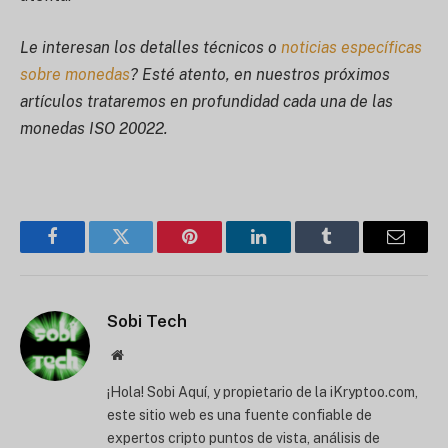
Le interesan los detalles técnicos o
noticias específicas
sobre monedas
? Esté atento, en nuestros próximos
artículos trataremos en profundidad cada una de las
monedas ISO 20022.
Facebook
Twitter
Pinterest
LinkedIn
Tumblr
Correo
electró
Sobi Tech
Página
web
¡Hola! Sobi Aquí, y propietario de la iKryptoo.com,
este sitio web es una fuente confiable de
expertos cripto puntos de vista, análisis de