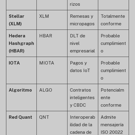
rizos
Stellar
XLM
Remesas y
Totalmente
(XLM)
micropagos
conforme
Hedera
HBAR
DLT de
Probable
Hashgraph
nivel
cumplimient
(HBAR)
empresarial
o
IOTA
MIOTA
Pagos y
Probable
datos IoT
cumplimient
o
Algoritmo
ALGO
Contratos
Potencialm
inteligentes
ente
y CBDC
conforme
Red Quant
QNT
Interoperab
Admite
ilidad de la
mensajería
cadena de
ISO 20022