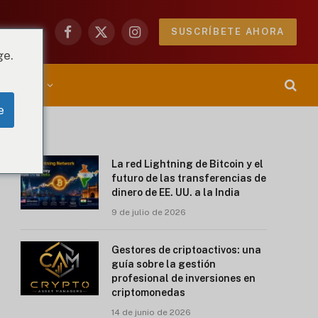
SUSCRÍBETE AHORA
Facebook
X
Instagram
(Twitter)
ge.
RYPTOO
e
La red Lightning de Bitcoin y el
futuro de las transferencias de
dinero de EE. UU. a la India
9 de julio de 2026
Gestores de criptoactivos: una
guía sobre la gestión
profesional de inversiones en
criptomonedas
14 de junio de 2026