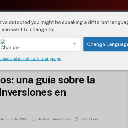
've detected you might be speaking a different langua
 you want to change to:
HTS
CÓMO
RESEÑAS
HERRAMIENTAS DE IK
Change Languag
ofesional de inversiones en criptomonedas
Close and do not switch language
English
os: una guía sobre la
 inversiones en
 de junio de 2026
No hay comentarios
3 Mins Leer