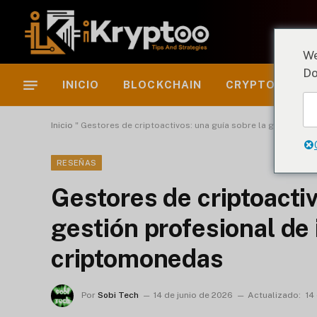
We
Do
INICIO
BLOCKCHAIN
CRYPTO INSIG
Inicio
"
Gestores de criptoactivos: una guía sobre la gestión pr
RESEÑAS
Gestores de criptoactiv
gestión profesional de
criptomonedas
Por
Sobi Tech
14 de junio de 2026
Actualizado:
14