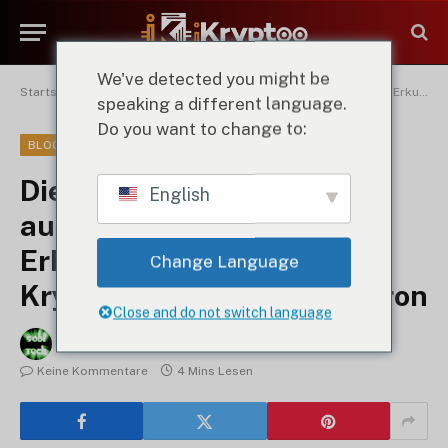
We've detected you might be
Startseite
"
Die 5 wichtigsten Projekte auf der Tron-Blockchain: Erkundung der führenden Krypto-Innovationen von Tron
speaking a different language.
Do you want to change to:
BLOCKCHAIN
Die 5 wichtigsten Projekte
English
auf der Tron-Blockchain:
Erkundung der führenden
Change Language
Krypto-Innovationen von Tron
Close and do not switch language
By
Sobi Technik
30. September 2024
Keine Kommentare
4 Mins Lesen