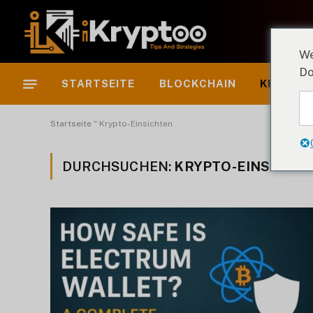
We
Do
STARTSEITE
BLOCKCHAIN
KRYPTO-
Startseite
"
Krypto-Einsichten
DURCHSUCHEN:
KRYPTO-EINSICHT