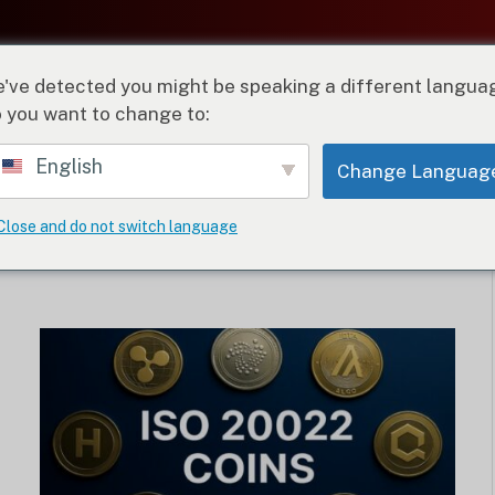
've detected you might be speaking a different langua
 you want to change to:
EINSICHTEN
WIE MAN
BEWERTUNGEN
IKR
English
Change Languag
Close and do not switch language
EN