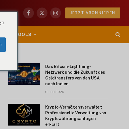
JETZT ABONNIEREN
Facebook
X
Instagram
(Twitter)
ge.
YPTOO-TOOLS
e
Das Bitcoin-Lightning-
Netzwerk und die Zukunft des
Geldtransfers von den USA
nach Indien
9. Juli 2026
Krypto-Vermögensverwalter:
Professionelle Verwaltung von
Kryptowährungsanlagen
erklärt