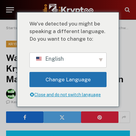
We've detected you might be
Startseite
"
Warum stürzt die Kryptowährung ab? Den Marktabschwung verstehen
speaking a different language.
Do you want to change to:
KRYPTO-EINSICHTEN
Warum stürzt die
English
Kryptowährung ab? Den
Marktabschwung verstehen
Change Language
By
Sobi Technik
22. Februar 2025
Close and do not switch language
Keine Kommentare
3 Mins Lesen