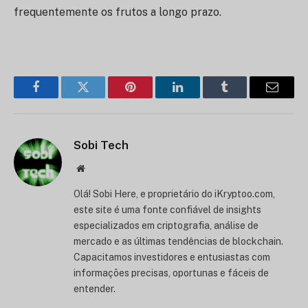
frequentemente os frutos a longo prazo.
Facebook
Twitter
Pinterest
LinkedIn
Tumblr
Correi
eletrón
Sobi Tech
Sítio
Web
Olá! Sobi Here, e proprietário do iKryptoo.com,
este site é uma fonte confiável de insights
especializados em criptografia, análise de
mercado e as últimas tendências de blockchain.
Capacitamos investidores e entusiastas com
informações precisas, oportunas e fáceis de
entender.