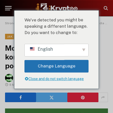
We've detected you might be
Strona główna
"
Moneta PEPE: jak kupić, kompletny przewodnik dla początkujących
speaking a different language.
Do you want to change to:
JAK
Moneta PEPE: jak kupić,
English
kompletny przewodnik dla
początkujących
Change Language
By
Sobi Tech
6 maja 2025 r.
Brak komentarzy
Close and do not switch language
5 Mins Read