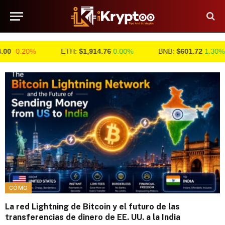
0.20%
ETH:
$1,914.76
0.00%
BNB:
$601.72
1.30%
CÓMO
La red Lightning de Bitcoin y el futuro de las
transferencias de dinero de EE. UU. a la India