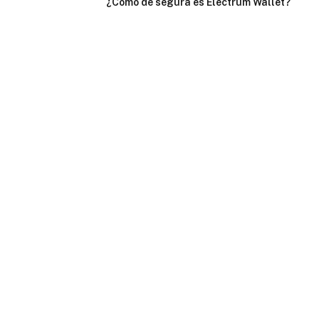
¿Cómo de segura es Electrum Wallet?
Guía completa de seguridad
6 de septiembre de 2025
CATEGORÍAS
Blockchain
(4)
Crypto Insights
(5)
Cómo
(3)
Reseñas
(5)
CONTENIDOS DE CRYPTO INSIGHTS
CRYPTO INSIGHTS