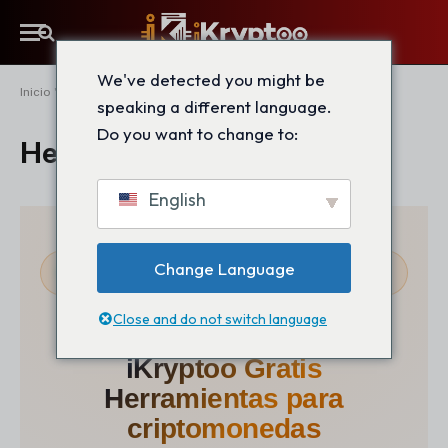
We've detected you might be
Inicio
"
Herramientas de iKryptoo
speaking a different language.
Do you want to change to:
Herramientas de iKryptoo
English
Change Language
GRATIS · SIN NECESIDAD DE REGISTRARSE ·
RESULTADOS INMEDIATOS
Close and do not switch language
iKryptoo Gratis
Herramientas para
criptomonedas