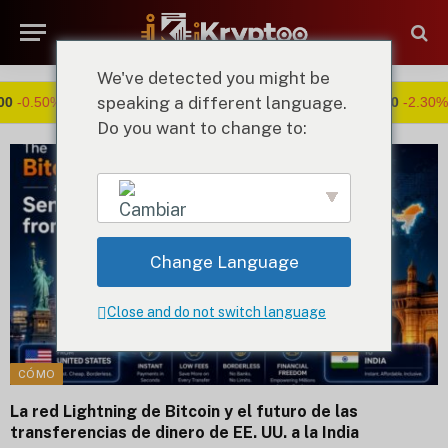
We've detected you might be
speaking a different language.
50%
ETH:
$1,841.20
-1.60%
BNB:
$575.10
-2.30%
Do you want to change to:
Change Language
English
Close and do not switch language
CÓMO
La red Lightning de Bitcoin y el futuro de las
transferencias de dinero de EE. UU. a la India