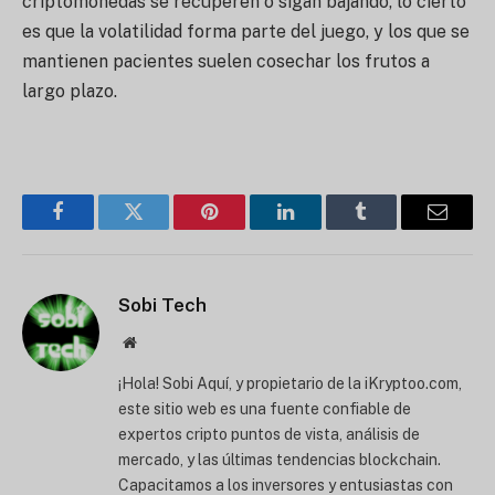
criptomonedas se recuperen o sigan bajando, lo cierto
es que la volatilidad forma parte del juego, y los que se
mantienen pacientes suelen cosechar los frutos a
largo plazo.
Facebook
Twitter
Pinterest
LinkedIn
Tumblr
Correo
electró
Sobi Tech
Página
web
¡Hola! Sobi Aquí, y propietario de la iKryptoo.com,
este sitio web es una fuente confiable de
expertos cripto puntos de vista, análisis de
mercado, y las últimas tendencias blockchain.
Capacitamos a los inversores y entusiastas con