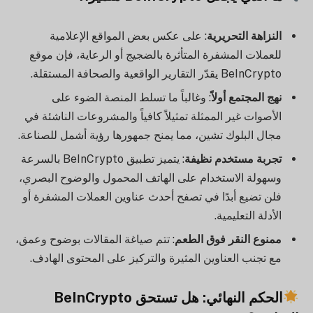
النزاهة التحريرية
: على عكس بعض المواقع الإعلامية
للعملات المشفرة المتأثرة بالضجيج أو الرعاية، فإن موقع
BeInCrypto يقدّر التقارير الواقعية والصحافة المستقلة.
نهج المجتمع أولاً
: وغالباً ما تسلط المنصة الضوء على
الأصوات غير الممثلة تمثيلاً كافياً والمشروعات الناشئة في
مجال البلوك تشين، مما يمنح جمهورها رؤية أشمل للصناعة.
تجربة مستخدم نظيفة
: يتميز تطبيق BeInCrypto بالسرعة
وسهولة الاستخدام على الهاتف المحمول والوضوح البصري،
فلن تضيع أبدًا في تصفح أحدث عناوين العملات المشفرة أو
الأدلة التعليمية.
ممنوع النقر فوق الطعم
: تتم صياغة المقالات بوضوح وعمق،
مع تجنب العناوين المثيرة والتركيز على المحتوى الهادف.
الحكم النهائي: هل تستحق BeInCrypto