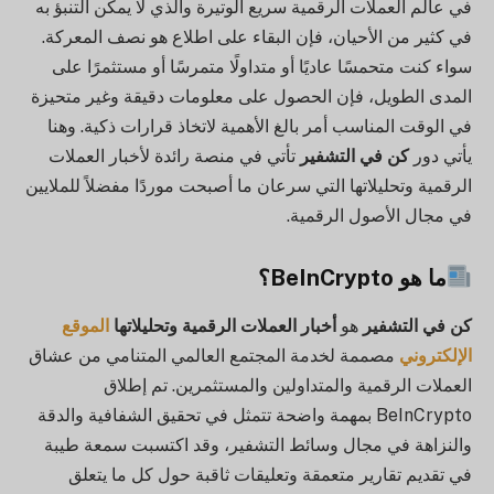
في عالم العملات الرقمية سريع الوتيرة والذي لا يمكن التنبؤ به
في كثير من الأحيان، فإن البقاء على اطلاع هو نصف المعركة.
سواء كنت متحمسًا عاديًا أو متداولًا متمرسًا أو مستثمرًا على
المدى الطويل، فإن الحصول على معلومات دقيقة وغير متحيزة
في الوقت المناسب أمر بالغ الأهمية لاتخاذ قرارات ذكية. وهنا
يأتي دور
كن في التشفير
تأتي في منصة رائدة لأخبار العملات
الرقمية وتحليلاتها التي سرعان ما أصبحت موردًا مفضلاً للملايين
في مجال الأصول الرقمية.
ما هو BeInCrypto؟
كن في التشفير
هو
أخبار العملات الرقمية وتحليلاتها
الموقع
الإلكتروني
مصممة لخدمة المجتمع العالمي المتنامي من عشاق
العملات الرقمية والمتداولين والمستثمرين. تم إطلاق
BeInCrypto بمهمة واضحة تتمثل في تحقيق الشفافية والدقة
والنزاهة في مجال وسائط التشفير، وقد اكتسبت سمعة طيبة
في تقديم تقارير متعمقة وتعليقات ثاقبة حول كل ما يتعلق