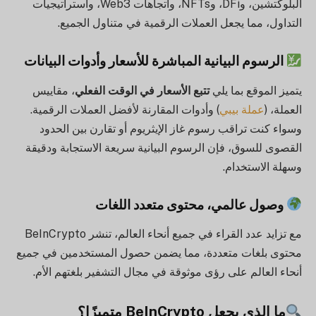
البلوكتشين، وDFi، وNFTs، واتجاهات Web3، واستراتيجيات
التداول، مما يجعل العملات الرقمية في متناول الجميع.
الرسوم البيانية المباشرة للأسعار وأدوات البيانات
يتميز الموقع بما يلي
تتبع الأسعار في الوقت الفعلي
، مقاييس
العملة، (
عملة بيبي
) وأدوات المقارنة لأفضل العملات الرقمية.
وسواء كنت تراقب رسوم غاز الإيثريوم أو تقارن بين الحدود
القصوى للسوق، فإن الرسوم البيانية سريعة الاستجابة ودقيقة
وسهلة الاستخدام.
وصول عالمي، محتوى متعدد اللغات
مع تزايد عدد القراء في جميع أنحاء العالم، تنشر BeInCrypto
محتوى بلغات متعددة، مما يضمن حصول المستخدمين في جميع
أنحاء العالم على رؤى موثوقة في مجال التشفير بلغتهم الأم.
ما الذي يجعل BeInCrypto متميزًا؟