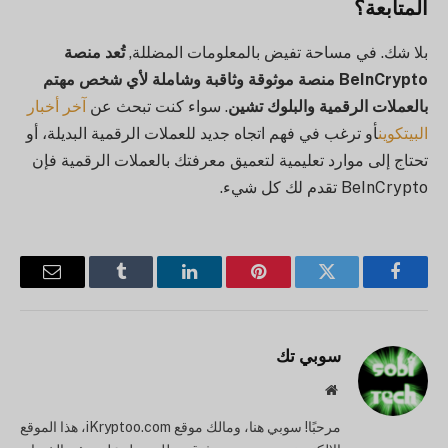
المتابعة؟
بلا شك. في مساحة تفيض بالمعلومات المضللة,
تُعد منصة
BeInCrypto منصة موثوقة وثاقبة وشاملة لأي شخص مهتم
بالعملات الرقمية والبلوك تشين
. سواء كنت تبحث عن
آخر أخبار
البيتكوين
أو ترغب في فهم اتجاه جديد للعملات الرقمية البديلة، أو
تحتاج إلى موارد تعليمية لتعميق معرفتك بالعملات الرقمية فإن
BeInCrypto تقدم لك كل شيء.
فيسبوك
تويتر
بينتيريست
لينكدإن
تمبلر
البريد
الإلكترو
سوبي تك
موقع
الويب
مرحبًا! سوبي هنا، ومالك موقع iKryptoo.com، هذا الموقع